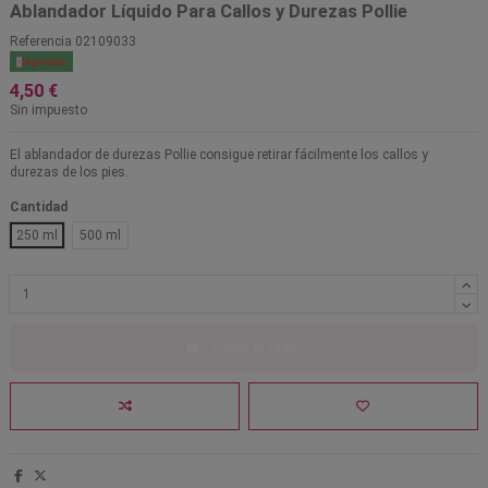
Ablandador Líquido Para Callos y Durezas Pollie
Referencia
02109033

Agotado
4,50 €
Sin impuesto
El ablandador de durezas Pollie consigue retirar fácilmente los callos y
durezas de los pies.
Cantidad
250 ml
500 ml
Añadir al carrito