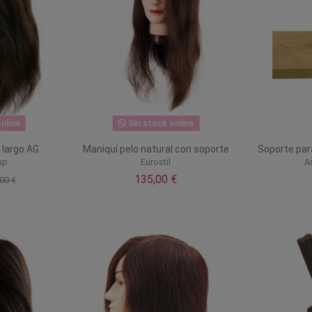
nline
Sin stock online
 largo AG
Maniquí pelo natural con soporte
Soporte par
up
Eurostil
A
135,00 €
00 €