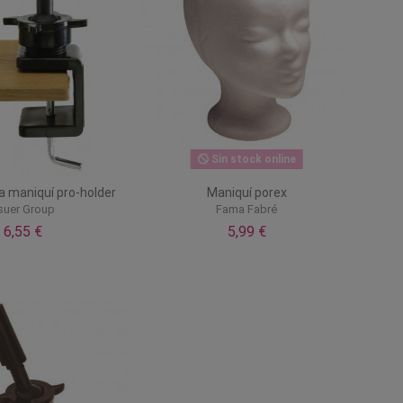
Sin stock online
a maniquí pro-holder
Maniquí porex
suer Group
Fama Fabré
6,55 €
5,99 €