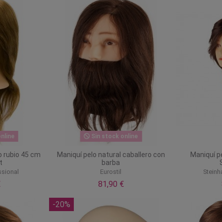
nline
Sin stock online
 rubio 45 cm
Maniquí pelo natural caballero con
Maniquí 
t
barba
ssional
Eurostil
Steinh
€
81,90 €
-20%