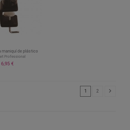
 maniquí de plástico
art Professional
6,95 €
1
2