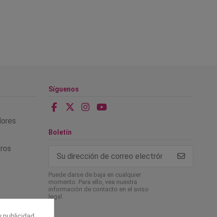
Síguenos
alores
Boletín
tros
Puede darse de baja en cualquier
momento. Para ello, vea nuestra
información de contacto en el aviso
legal.
 publicidad.