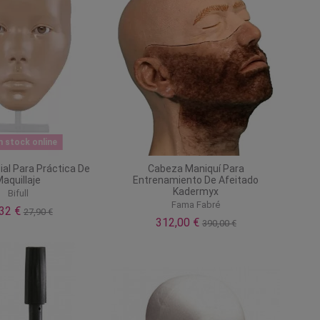
n stock online
ial Para Práctica De
Cabeza Maniquí Para
aquillaje
Entrenamiento De Afeitado
Kadermyx
Bifull
Fama Fabré
,32 €
27,90 €
312,00 €
390,00 €