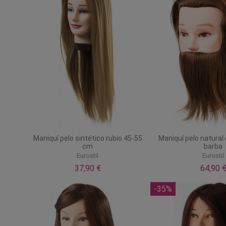
Maniquí pelo sintético rubio 45-55
Maniquí pelo natural
cm
barba
Eurostil
Eurostil
37,90 €
64,90 
-35%