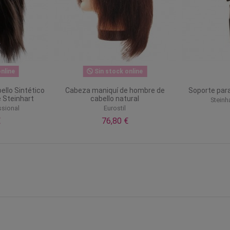
nline
Sin stock online
ello Sintético
Cabeza maniquí de hombre de
Soporte para
 Steinhart
cabello natural
Steinh
ssional
Eurostil
€
76,80 €