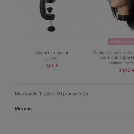
Sin stock o
Soporte maniquí
Maniquí Caballero Cab
35cm con soporte
Eurostil
Steinhart Profe
3,60 €
39,96 
Mostrando 1-24 de 30 producto(s)
Marcas