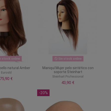
n stock online
Sin stock online
bello natural Amber
Maniquí Mujer pelo sintético con
soporte Steinhart
Eurostil
Steinhart Professional
75,90 €
43,90 €
-20%