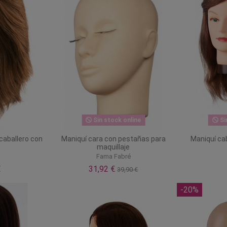
Sin stock online
Si
 caballero con
Maniquí cara con pestañas para
Maniquí ca
maquillaje
Fama Fabré
€
31,92 €
39,90 €
-20%