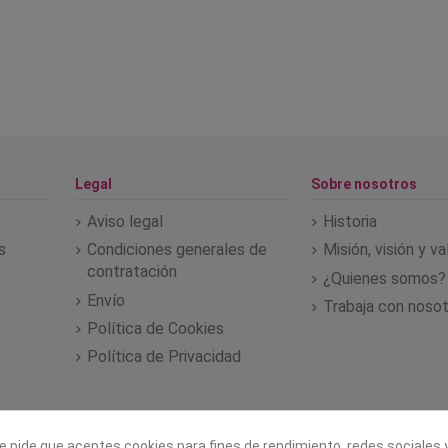
Legal
Sobre nosotros
Aviso legal
Historia
s
Condiciones generales de
Misión, visión y v
contratación
¿Quienes somos?
Envío
Trabaja con noso
Política de Cookies
Política de Privacidad
e pide que aceptes cookies para fines de rendimiento, redes sociales y