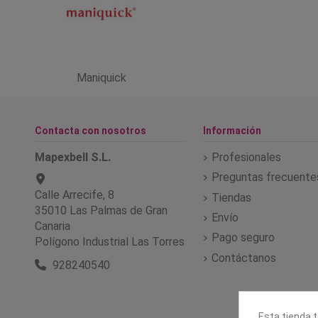
Maniquick
Contacta con nosotros
Información
Mapexbell S.L.
Profesionales
Preguntas frecuente
Calle Arrecife, 8
Tiendas
35010 Las Palmas de Gran
Envío
Canaria
Pago seguro
Polígono Industrial Las Torres
Contáctanos
928240540
Esta tienda t