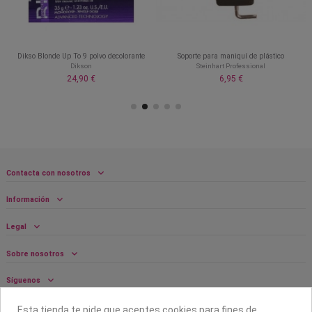
Dikso Blonde Up To 9 polvo decolorante
Soporte para maniquí de plástico
Dikson
Steinhart Professional
24,90 €
6,95 €
Contacta con nosotros
Información
Legal
Sobre nosotros
Síguenos
Boletín
Esta tienda te pide que aceptes cookies para fines de