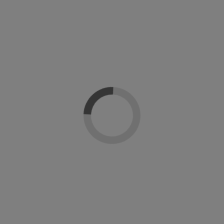
Top coat UV Matte Shellac CND
Top coat UV Pearl Shellac perlado CND
CND Creative Nail Design
CND Creative Nail Design
28,90 €
21,52 €
26,90 €
Top Coat UV No Wipe Shellac CND
Shellac Base Coat Wear Extender CND
CND Creative Nail Design
CND Creative Nail Design
28,90 €
49,90 €
-20%