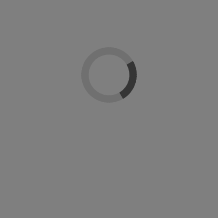
Reseñas
(0)
Medidas:
Largo: 93 cm
Ancho: 35 cm
Alto: 74 cm
Le puede interesar