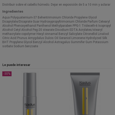
Distribuir sobre el cabello húmedo. Dejar en exposición de 5 a 10 min y aclarar
Ingredientes
Aqua Polyquaternium-37 Behentrimonium Chloride Propylene Glycol
Dicaprylate/Dicaprate Guar Hydroxypropyltrimonium Chloride Parfum Cetearyl
Alcohol Phenoxyethanol Panthenol Methylparaben PPG-1 Trideceth-6 Isopropyl
Alcohol Cetyl Alcohol Peg-20 stearate Disodium EDTA Acrylates/stearyl
methacrylate copolymer Hexyl cinnamal Benzyl Salicylate Citronellol Linalool
Citric Acid Prunus Amygdalus Dulcis Oil Geraniol Limonene Hydrolyzed Silk
BHT Propylene Glycol Benzyl Alcohol Astragalus Gummifer Gum Potassium
sorbate Sodium benzoate
Le puede interesar
-30%