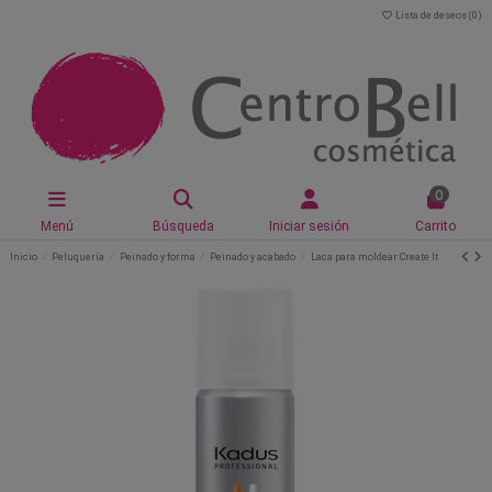
Lista de deseos (
0
)
0
Menú
Búsqueda
Iniciar sesión
Carrito
Inicio
Peluquería
Peinado y forma
Peinado y acabado
Laca para moldear Create It