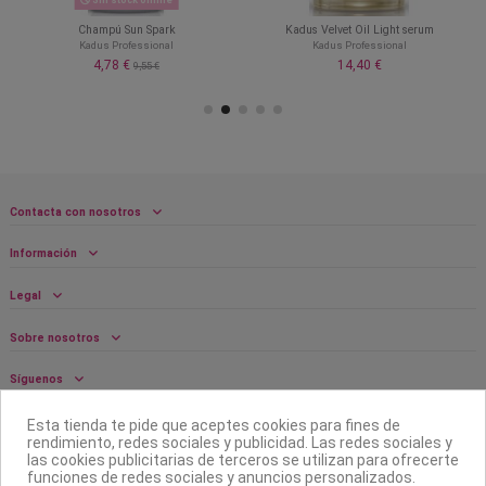
Sin stock online
a
Champú Sun Spark
Kadus Velvet Oil Light serum
Kadus Professional
Kadus Professional
4,78 €
14,40 €
9,55 €
Contacta con nosotros
Información
Legal
Sobre nosotros
Síguenos
Boletín
Esta tienda te pide que aceptes cookies para fines de
rendimiento, redes sociales y publicidad. Las redes sociales y
las cookies publicitarias de terceros se utilizan para ofrecerte
funciones de redes sociales y anuncios personalizados.