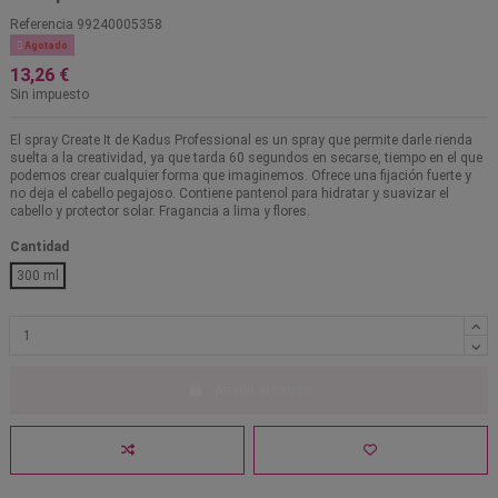
Referencia
99240005358

Agotado
13,26 €
Sin impuesto
El spray Create It de Kadus Professional es un spray que permite darle rienda
suelta a la creatividad, ya que tarda 60 segundos en secarse, tiempo en el que
podemos crear cualquier forma que imaginemos. Ofrece una fijación fuerte y
no deja el cabello pegajoso. Contiene pantenol para hidratar y suavizar el
cabello y protector solar. Fragancia a lima y flores.
Cantidad
300 ml
Añadir al carrito