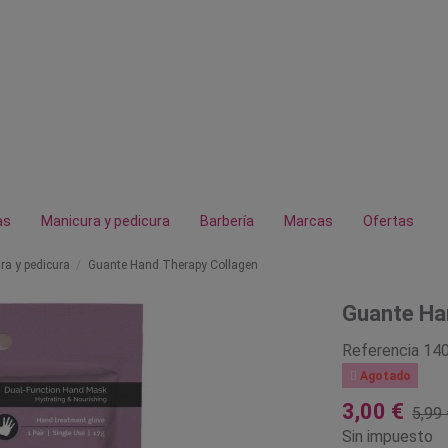
as
Manicura y pedicura
Barbería
Marcas
Ofertas
ra y pedicura
Guante Hand Therapy Collagen
Guante Ha
Referencia
14

Agotado
3,00 €
5,99 
Sin impuesto