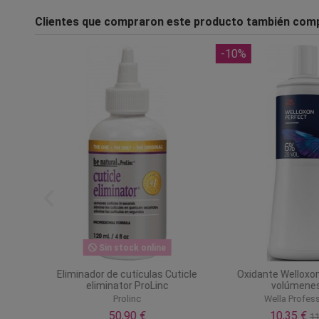
Clientes que compraron este producto también com
-10%
Sin stock online
na
Eliminador de cutículas Cuticle
Oxidante Welloxon
eliminator ProLinc
volúmenes
Prolinc
Wella Profess
50,90 €
10,35 €
11,