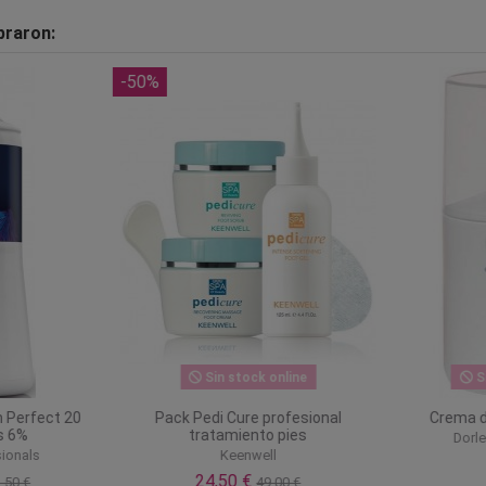
praron:
-50%
Sin stock online
Si
 Perfect 20
Pack Pedi Cure profesional
Crema d
 6%
tratamiento pies
Dorle
ionals
Keenwell
24,50 €
50 €
49,00 €