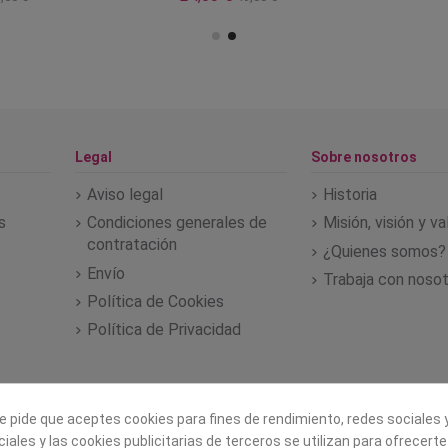
Legal
Sobre nosotros
Aviso legal
Historia
s
Condiciones generales de
Misión, visión y v
contratación
¿Quienes somos?
Envío
Trabaja con noso
Política de Cookies
Política de Privacidad
e pide que aceptes cookies para fines de rendimiento, redes sociales y
iales y las cookies publicitarias de terceros se utilizan para ofrecert