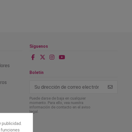
Síguenos
alores
Boletín
tros
Puede darse de baja en cualquier
momento. Para ello, vea nuestra
información de contacto en el aviso
legal.
 publicidad.
e funciones