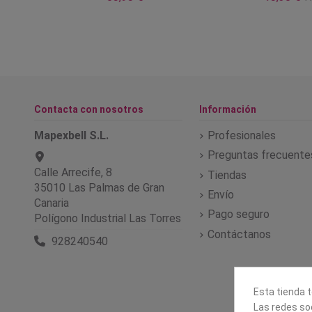
Contacta con nosotros
Información
Mapexbell S.L.
Profesionales
Preguntas frecuente
Calle Arrecife, 8
Tiendas
35010 Las Palmas de Gran
Envío
Canaria
Pago seguro
Polígono Industrial Las Torres
Contáctanos
928240540
Esta tienda t
Las redes soc