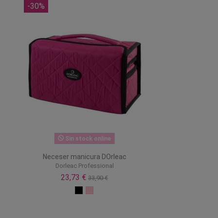
-30%
Sin stock online
Neceser manicura DOrleac
Dorleac Professional
23,73 €
33,90 €