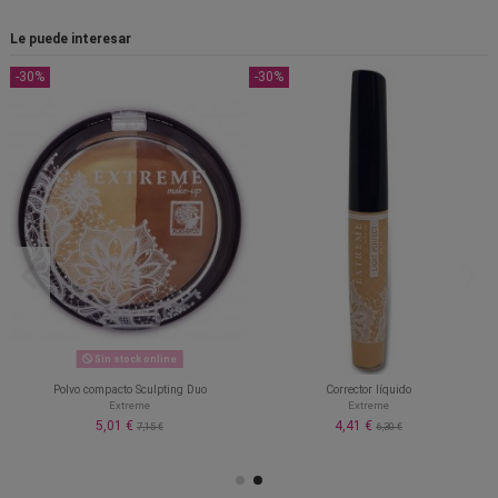
Le puede interesar
-30%
-30%
Sin stock online
Polvo compacto Sculpting Duo
Corrector líquido
Extreme
Extreme
5,01 €
4,41 €
7,15 €
6,30 €