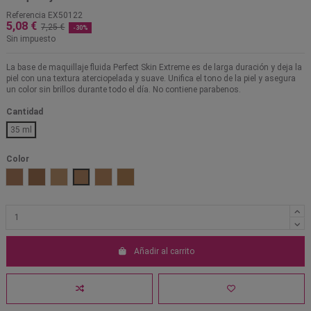
Referencia
EX50122
5,08 €
7,25 €
-30%
Sin impuesto
La base de maquillaje fluida Perfect Skin Extreme es de larga duración y deja la
piel con una textura aterciopelada y suave. Unifica el tono de la piel y asegura
un color sin brillos durante todo el día. No contiene parabenos.
Cantidad
35 ml
Color
005
006
001
002
003
004
Añadir al carrito