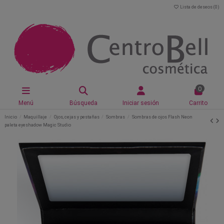
Lista de deseos (
0
)
0
Menú
Búsqueda
Iniciar sesión
Carrito
Inicio
Maquillaje
Ojos, cejas y pestañas
Sombras
Sombras de ojos Flash Neon
paleta eyeshadow Magic Studio