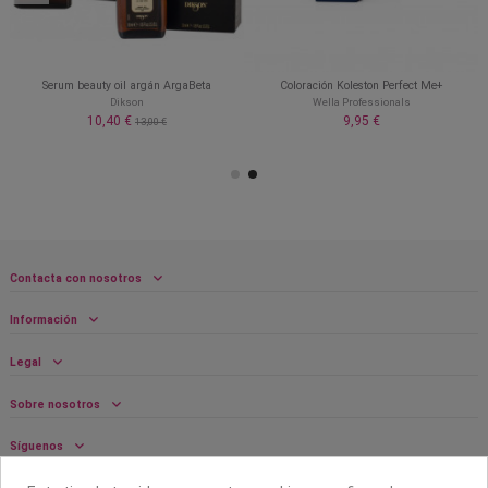
Serum beauty oil argán ArgaBeta
Coloración Koleston Perfect Me+
Dikson
Wella Professionals
10,40 €
9,95 €
13,00 €
Contacta con nosotros
Información
Legal
Sobre nosotros
Síguenos