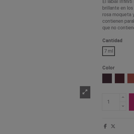
El labial Infin
brillante en lo
rosa moqueta y 
contienen para
que no contiene
Cantidad
7 ml
Color
Black Cherry
Cherry