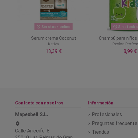
Sin stock online
Sin stock o
Serum crema Coconut
Champú para niños 
Kativa
Revlon Profes
13,39 €
8,99 €
Contacta con nosotros
Información
Mapexbell S.L.
Profesionales
Preguntas frecuente
Calle Arrecife, 8
Tiendas
35010 Las Palmas de Gran