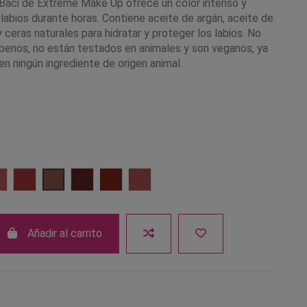
iti Baci de Extreme Make Up ofrece un color intenso y
s labios durante horas. Contiene aceite de argán, aceite de
ceras naturales para hidratar y proteger los labios. No
benos, no están testados en animales y son veganos, ya
n ningún ingrediente de origen animal.
Coral Red
Flame Red
Pink Latte
Rose Wood
Rouge
Coral
Añadir al carrito