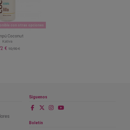
nible con otras opciones
mpú Coconut
Kativa
72 €
10,90 €
Síguenos
alores
Boletín