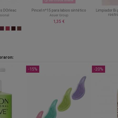
Sin stock online
os DOrleac
Pincel nº15 para labios sintético
Limpiador Bi 
rostro
sional
Asuer Group
1,35 €
praron:
-15%
-20%