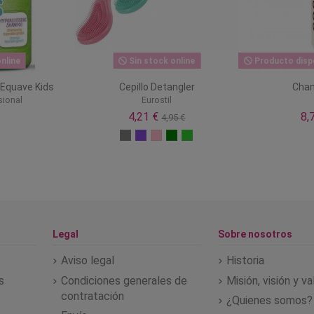
nline
Sin stock online
Producto dispo
Equave Kids
Cepillo Detangler
Cha
sional
Eurostil
4,21 €
8,
4,95 €
Legal
Sobre nosotros
Aviso legal
Historia
s
Condiciones generales de
Misión, visión y v
contratación
¿Quienes somos?