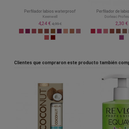
Perfilador labios waterproof
Perfilador de labi
Keenwell
Dorleac Profes
4,24 €
2,30 €
4,99 €
Clientes que compraron este producto también com