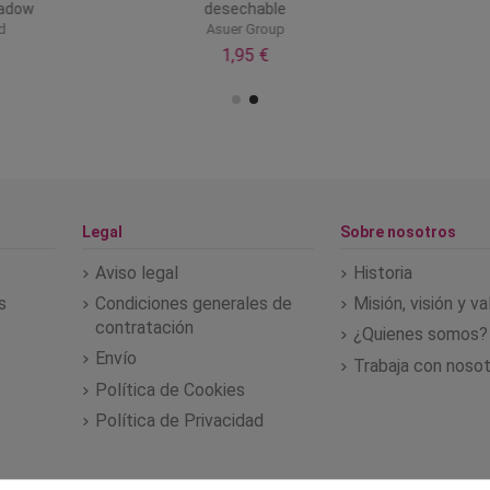
hadow
desechable
d
Asuer Group
1,95 €
Legal
Sobre nosotros
Aviso legal
Historia
s
Condiciones generales de
Misión, visión y v
contratación
¿Quienes somos?
Envío
Trabaja con noso
Política de Cookies
Política de Privacidad