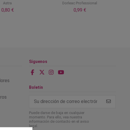
Astra
Dorleac Professional
0,80 €
0,99 €
Síguenos
alores
Boletín
tros
Puede darse de baja en cualquier
momento. Para ello, vea nuestra
información de contacto en el aviso
legal.