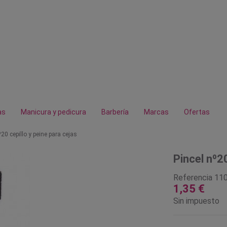
as
Manicura y pedicura
Barbería
Marcas
Ofertas
º20 cepillo y peine para cejas
Pincel nº20
Referencia
11
1,35 €
Sin impuesto