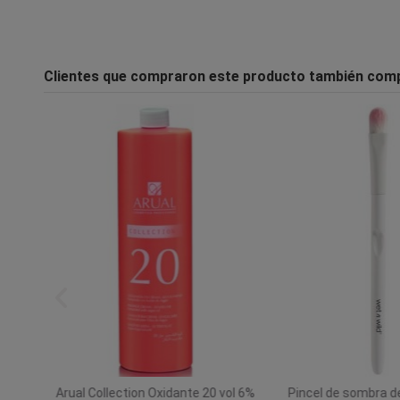
Clientes que compraron este producto también com
Arual Collection Oxidante 20 vol 6%
Pincel de sombra d