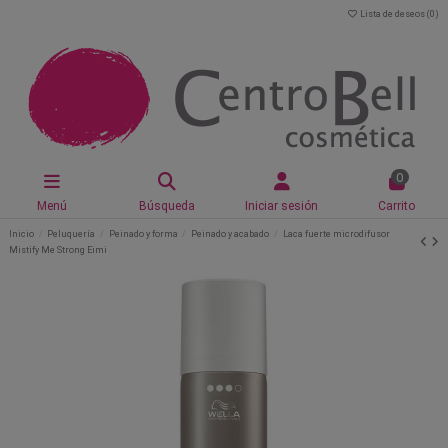
Lista de deseos (
0
)
0
Menú
Búsqueda
Iniciar sesión
Carrito
Inicio
Peluquería
Peinado y forma
Peinado y acabado
Laca fuerte microdifusor
Mistify Me Strong Eimi