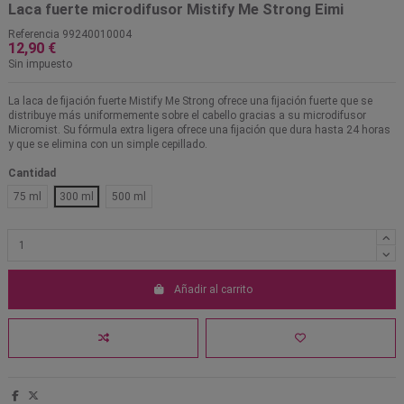
Laca fuerte microdifusor Mistify Me Strong Eimi
Referencia
99240010004
12,90 €
Sin impuesto
La laca de fijación fuerte Mistify Me Strong ofrece una fijación fuerte que se
distribuye más uniformemente sobre el cabello gracias a su microdifusor
Micromist. Su fórmula extra ligera ofrece una fijación que dura hasta 24 horas
y que se elimina con un simple cepillado.
Cantidad
75 ml
300 ml
500 ml
Añadir al carrito