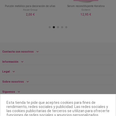
Punzón metálico para decoración de uñas
Serum reconstituyente Keratina
Asuer Group
Exitenn
2,00 €
12,95 €
Contacta con nosotros
Información
Legal
Sobre nosotros
Síguenos
Boletín
Esta tienda te pide que aceptes cookies para fines de
rendimiento, redes sociales y publicidad. Las redes sociales y
las cookies publicitarias de terceros se utilizan para ofrecerte
funciones de redes sociales y anuncios personalizados.