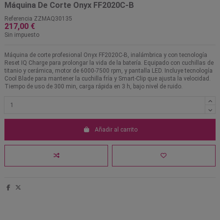
Máquina De Corte Onyx FF2020C-B
Referencia
ZZMAQ30135
217,00 €
Sin impuesto
Máquina de corte profesional Onyx FF2020C-B, inalámbrica y con tecnología
Reset IQ Charge para prolongar la vida de la batería. Equipado con cuchillas de
titanio y cerámica, motor de 6000-7500 rpm, y pantalla LED. Incluye tecnología
Cool Blade para mantener la cuchilla fría y Smart-Clip que ajusta la velocidad.
Tiempo de uso de 300 min, carga rápida en 3 h, bajo nivel de ruido.
Añadir al carrito