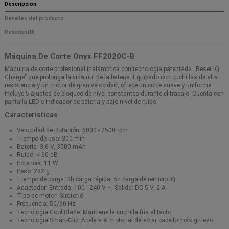
Descripción
Detalles del producto
Reseñas
(0)
Máquina De Corte Onyx FF2020C-B
Máquina de corte profesional inalámbrica con tecnología patentada “Reset IQ
Charge” que prolonga la vida útil de la batería. Equipado con cuchillas de alta
resistencia y un motor de gran velocidad, ofrece un corte suave y uniforme.
Incluye 5 ajustes de bloqueo de nivel constantes durante el trabajo. Cuenta con
pantalla LED e indicador de batería y bajo nivel de ruido.
Características
Velocidad de Rotación: 6000 - 7500 rpm
Tiempo de uso: 300 min
Batería: 3,6 V, 3500 mAh
Ruido: < 60 dB
Potencia: 11 W
Peso: 282 g
Tiempo de carga: 3h carga rápida, 5h carga de reinicio IQ
Adaptador: Entrada: 100 - 240 V ~, Salida: DC 5 V, 2 A
Tipo de motor: Giratorio
Frecuencia: 50/60 Hz
Tecnología Cool Blade: Mantiene la cuchilla fría al tacto
Tecnología Smart-Clip: Acelera el motor al detectar cabello más grueso