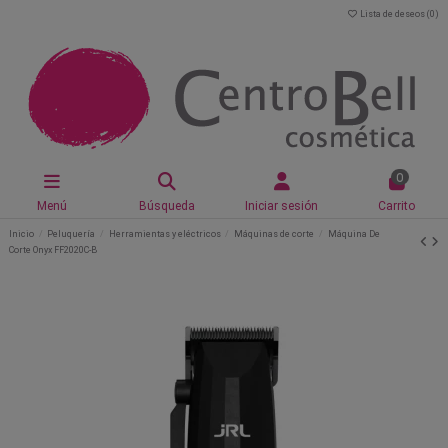
Lista de deseos (
0
)
0
Menú
Búsqueda
Iniciar sesión
Carrito
Inicio
Peluquería
Herramientas y eléctricos
Máquinas de corte
Máquina De
Corte Onyx FF2020C-B