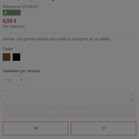
Referencia
02100637

Agotado
6,50 €
Sin impuesto
Gomas con gancho ideales para realizar recogidos en el cabello.
Color
Marrón
Negro
Unidades por envase
Añadir al carrito