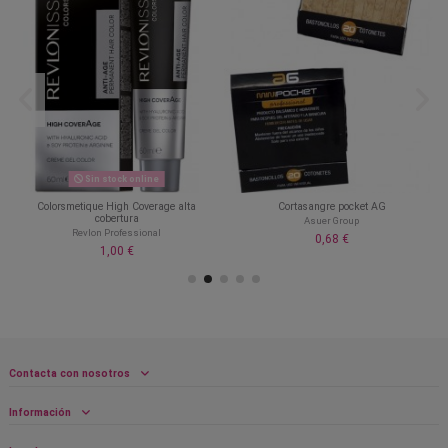
Sin stock online
Colorsmetique High Coverage alta
Cortasangre pocket AG
cobertura
Asuer Group
Revlon Professional
0,68 €
1,00 €
Contacta con nosotros
Información