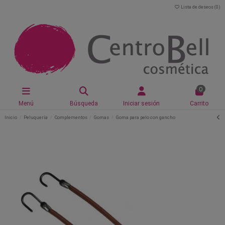
Lista de deseos (
0
)
0
Menú
Búsqueda
Iniciar sesión
Carrito
Inicio
Peluquería
Complementos
Gomas
Goma para pelo con gancho