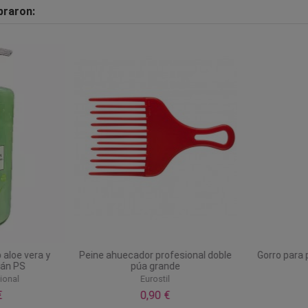
praron:
 aloe vera y
Peine ahuecador profesional doble
Gorro para
gán PS
púa grande
ional
Eurostil
€
0,90 €