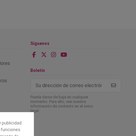
Síguenos
alores
Boletín
tros
Puede darse de baja en cualquier
momento. Para ello, vea nuestra
información de contacto en el aviso
legal.
 publicidad.
e funciones