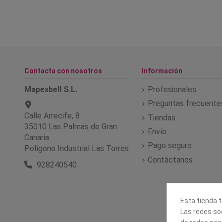
Contacta con nosotros
Información
Mapexbell S.L.
Profesionales
Preguntas frecuente
Calle Arrecife, 8
Tiendas
35010 Las Palmas de Gran
Envío
Canaria
Pago seguro
Polígono Industrial Las Torres
Contáctanos
928240540
Esta tienda t
Las redes soc