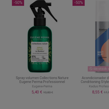
-50%
-50%
Sin stock o
Spray volumen Collections Nature
Acondicionador d
Eugene Perma Professionnel
Conditioning Style
Eugene-Perma
Kadus Profess
5,40 €
8,55 €
10,80 €
17,