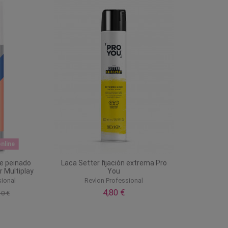
nline
e peinado
Laca Setter fijación extrema Pro
r Multiplay
You
ional
Revlon Professional
4,80 €
10 €