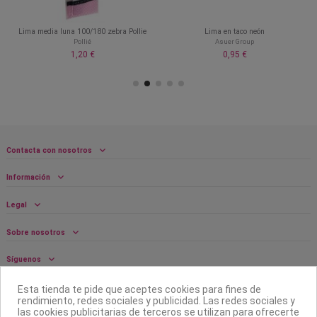
Lima media luna 100/180 zebra Pollie
Lima en taco neón
Pollié
Asuer Group
1,20 €
0,95 €
Contacta con nosotros
Información
Legal
Sobre nosotros
Síguenos
Boletín
Esta tienda te pide que aceptes cookies para fines de
rendimiento, redes sociales y publicidad. Las redes sociales y
las cookies publicitarias de terceros se utilizan para ofrecerte