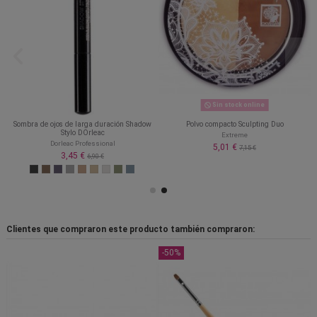
Sin stock online
Sombra de ojos de larga duración Shadow
Polvo compacto Sculpting Duo
Stylo DOrleac
Extreme
Dorleac Professional
5,01 €
7,15 €
3,45 €
6,90 €
Clientes que compraron este producto también compraron:
-50%