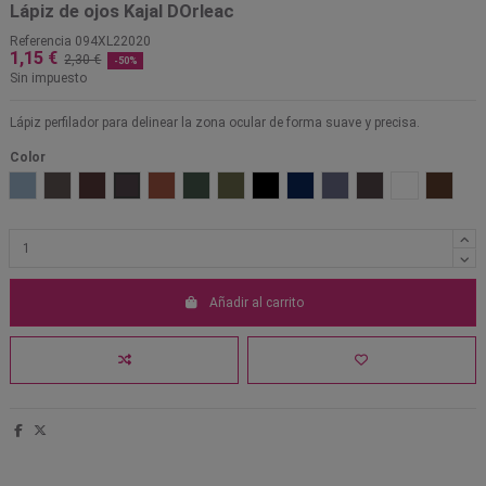
Lápiz de ojos Kajal DOrleac
Referencia
094XL22020
1,15 €
2,30 €
-50%
Sin impuesto
Lápiz perfilador para delinear la zona ocular de forma suave y precisa.
Color
Azul cielo
Gris perla
Marrón
Negro azulado
Teja
Verde botella
15 Verde militar
Negro
Azul marino
Azul oscuro
Gris oscuro
Blanco
Marrón 
Añadir al carrito