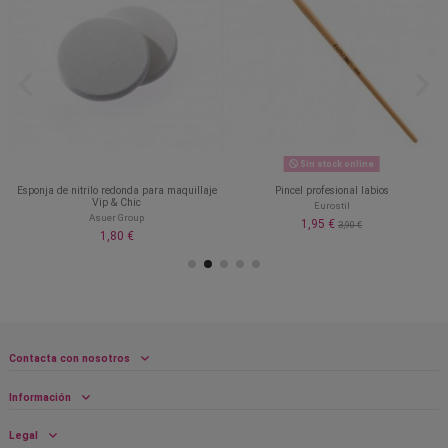
Sin stock online
Esponja de nitrilo redonda para maquillaje
Pincel profesional labios
Vip & Chic
Eurostil
Asuer Group
1,95 €
3,90 €
1,80 €
Contacta con nosotros
Información
Legal