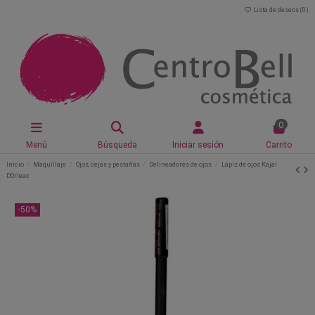
Lista de deseos (
0
)
0
Menú
Búsqueda
Iniciar sesión
Carrito
Inicio
Maquillaje
Ojos, cejas y pestañas
Delineadores de ojos
Lápiz de ojos Kajal
DOrleac
-50%