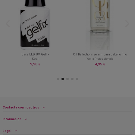
0
Base LED UV Gelfix
Oil Reflections serum para cabello fino
Katai
Wella Professionals
9,90 €
4,95 €
Contacta con nosotros
Información
Legal