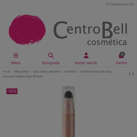
Lista de deseos (
0
)
0
Menú
Búsqueda
Iniciar sesión
Carrito
Inicio
Maquillaje
Ojos, cejas y pestañas
Sombras
Sombra de ojos de larga
duración Shadow Stylo DOrleac
-50%