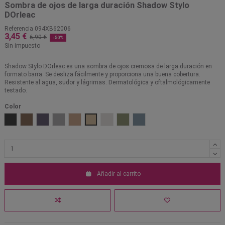
Sombra de ojos de larga duración Shadow Stylo
DOrleac
Referencia
094XB62006
3,45 €
6,90 €
-50%
Sin impuesto
Shadow Stylo DOrleac es una sombra de ojos cremosa de larga duración en
formato barra. Se desliza fácilmente y proporciona una buena cobertura.
Resistente al agua, sudor y lágrimas. Dermatológica y oftalmológicamente
testado.
Color
01 Negro
02 Marrón
03 Gris
04 Plata
05 Rosa
06 Dorado
07 Blanco
08 Verde
09 Azul
Añadir al carrito