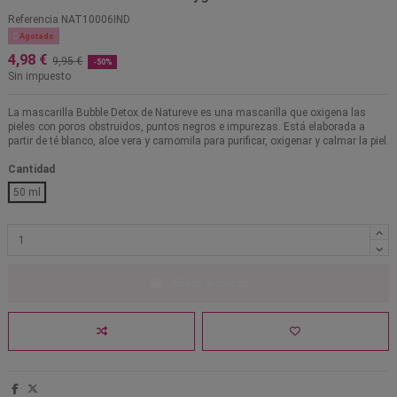
Referencia
NAT10006IND

Agotado
4,98 €
9,95 €
-50%
Sin impuesto
La mascarilla Bubble Detox de Natureve es una mascarilla que oxigena las
pieles con poros obstruidos, puntos negros e impurezas. Está elaborada a
partir de té blanco, aloe vera y camomila para purificar, oxigenar y calmar la piel.
Cantidad
50 ml
Añadir al carrito