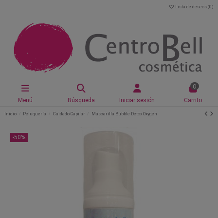
Lista de deseos (
0
)
0
Menú
Búsqueda
Iniciar sesión
Carrito
Inicio
Peluquería
Cuidado Capilar
Mascarilla Bubble Detox Oxygen
-50%