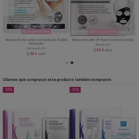
Sin stock online
Sin stock online
Mascarilla de carbón con burbujas Bubble
Mascarilla peel off Black Diamond carbón
Dermactin
Beauty Pro
Dermactin-Ts
3,00 €
5,99 €
2,48 €
4,95 €
Clientes que compraron este producto también compraron:
-30%
-30%