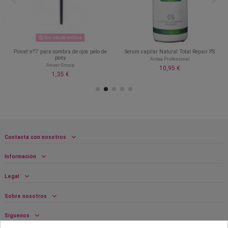
Sin stock online
Pincel nº7 para sombra de ojos pelo de
Serum capilar Natural Total Repair PS
pony
Antea Profesional
Asuer Group
10,95 €
1,35 €
Contacta con nosotros
Información
Legal
Sobre nosotros
Síguenos