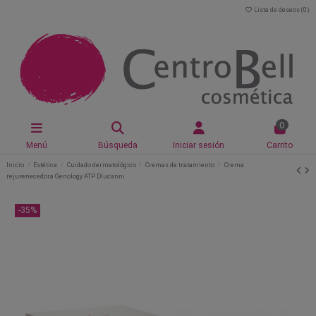
Lista de deseos (
0
)
0
Menú
Búsqueda
Iniciar sesión
Carrito
Inicio
Estética
Cuidado dermatológico
Cremas de tratamiento
Crema
rejuvenecedora Genology ATP Dlucanni
-35%