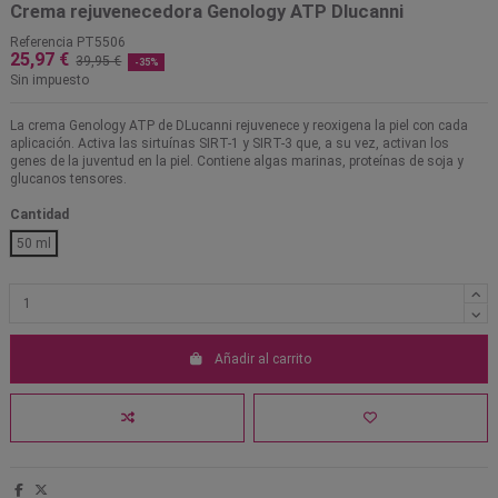
Crema rejuvenecedora Genology ATP Dlucanni
Referencia
PT5506
25,97 €
39,95 €
-35%
Sin impuesto
La crema Genology ATP de DLucanni rejuvenece y reoxigena la piel con cada
aplicación. Activa las sirtuínas SIRT-1 y SIRT-3 que, a su vez, activan los
genes de la juventud en la piel. Contiene algas marinas, proteínas de soja y
glucanos tensores.
Cantidad
50 ml
Añadir al carrito