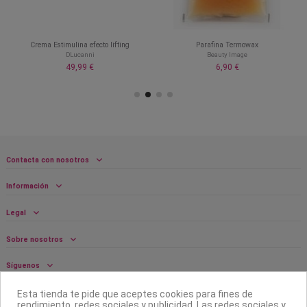
Crema Estimulina efecto lifting
Parafina Termowax
DLucanni
Beauty Image
49,99 €
6,90 €
Contacta con nosotros
Información
Legal
Sobre nosotros
Síguenos
Boletín
Esta tienda te pide que aceptes cookies para fines de
rendimiento, redes sociales y publicidad. Las redes sociales y