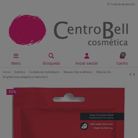
Lista de deseos (
0
)
0
Menú
Búsqueda
Iniciar sesión
Carrito
Inicio
Estética
Cuidado dermatológico
Mascarillas estéticas
Mascarilla
Brightening colágeno y vitamina C
-50%