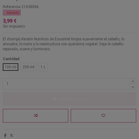
Referencia
21038086

Agotado
3,99 €
Sin impuesto
El champú Keratin Nutrition de Essentiel limpia suavemente el cabello, lo
envuelve, lo nutre y lo reestructura con queratina vegetal. Deja le cabello
reparado, suave y luminoso.
Cantidad
100 ml
250 ml
1 L
Añadir al carrito