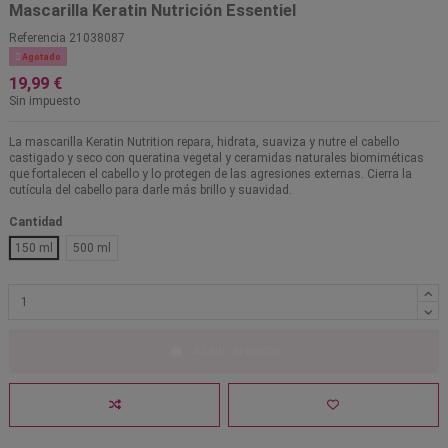
Mascarilla Keratin Nutrición Essentiel
Referencia
21038087

Agotado
19,99 €
Sin impuesto
La mascarilla Keratin Nutrition repara, hidrata, suaviza y nutre el cabello
castigado y seco con queratina vegetal y ceramidas naturales biomiméticas
que fortalecen el cabello y lo protegen de las agresiones externas. Cierra la
cutícula del cabello para darle más brillo y suavidad.
Cantidad
150 ml
500 ml
Añadir al carrito