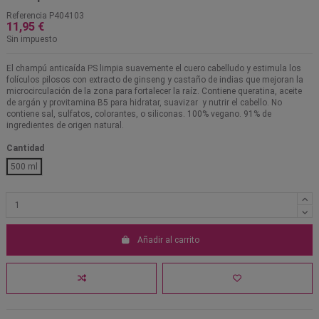
Referencia
P404103
11,95 €
Sin impuesto
El champú anticaída PS limpia suavemente el cuero cabelludo y estimula los
folículos pilosos con extracto de ginseng y castaño de indias que mejoran la
microcirculación de la zona para fortalecer la raíz. Contiene queratina, aceite
de argán y provitamina B5 para hidratar, suavizar y nutrir el cabello. No
contiene sal, sulfatos, colorantes, o siliconas. 100% vegano. 91% de
ingredientes de origen natural.
Cantidad
500 ml
Añadir al carrito