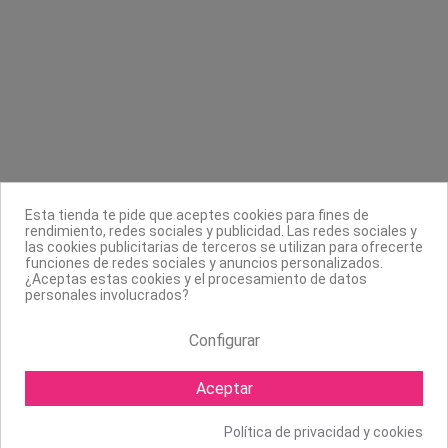
Contacta con nosotros
Información
Legal
Sobre nosotros
Esta tienda te pide que aceptes cookies para fines de
Síguenos
rendimiento, redes sociales y publicidad. Las redes sociales y
las cookies publicitarias de terceros se utilizan para ofrecerte
Boletín
funciones de redes sociales y anuncios personalizados.
¿Aceptas estas cookies y el procesamiento de datos
personales involucrados?
Configurar
Aceptar
Política de privacidad y cookies
Copyright ©
2026 Mapexbell S.L. Todos los derechos reservados.