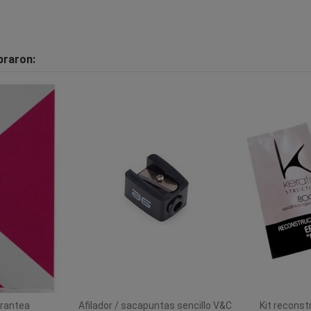
praron:
rantea
Afilador / sacapuntas sencillo V&C
Kit reconst