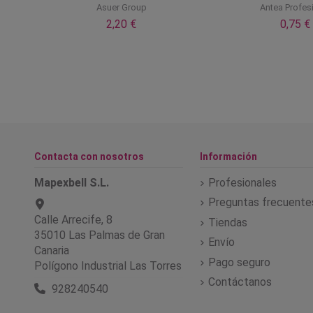
s
Asuer Group
Antea Profes
2,20 €
0,75 €
Contacta con nosotros
Información
Mapexbell S.L.
Profesionales
Preguntas frecuente
Calle Arrecife, 8
Tiendas
35010 Las Palmas de Gran
Envío
Canaria
Pago seguro
Polígono Industrial Las Torres
Contáctanos
928240540