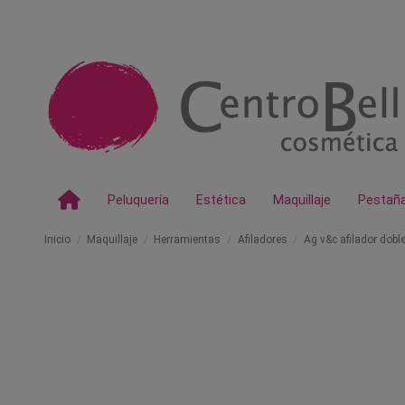
Peluquería
Estética
Maquillaje
Pestañ
Inicio
Maquillaje
Herramientas
Afiladores
Ag v&c afilador dobl