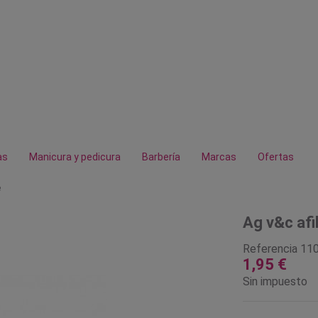
as
Manicura y pedicura
Barbería
Marcas
Ofertas
e
Ag v&c afi
Referencia
11
1,95 €
Sin impuesto