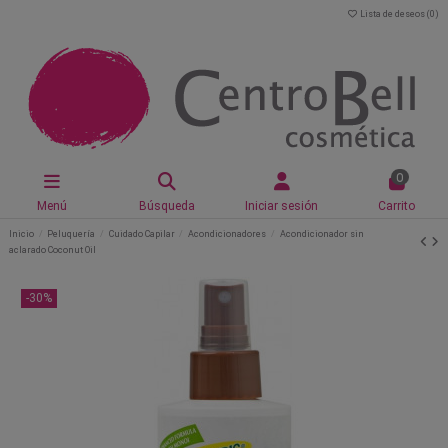
Lista de deseos (
0
)
0
Menú
Búsqueda
Iniciar sesión
Carrito
Inicio
Peluquería
Cuidado Capilar
Acondicionadores
Acondicionador sin
aclarado Coconut Oil
-30%