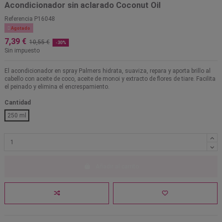
Acondicionador sin aclarado Coconut Oil
Referencia
P16048

Agotado
7,39 €
10,55 €
-30%
Sin impuesto
El acondicionador en spray Palmers hidrata, suaviza, repara y aporta brillo al
cabello con aceite de coco, aceite de monoi y extracto de flores de tiare. Facilita
el peinado y elimina el encrespamiento.
Cantidad
250 ml
Añadir al carrito