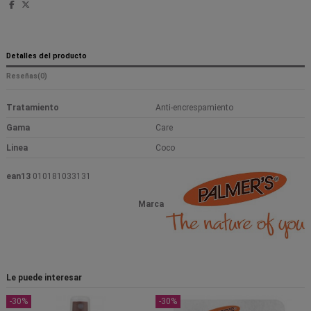
Detalles del producto
Reseñas
(0)
Tratamiento
Anti-encrespamiento
Gama
Care
Linea
Coco
ean13
010181033131
Marca
Le puede interesar
-30%
-30%