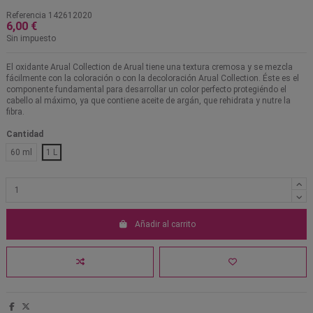
Referencia
142612020
6,00 €
Sin impuesto
El oxidante Arual Collection de Arual tiene una textura cremosa y se mezcla
fácilmente con la coloración o con la decoloración Arual Collection. Éste es el
componente fundamental para desarrollar un color perfecto protegiéndo el
cabello al máximo, ya que contiene aceite de argán, que rehidrata y nutre la
fibra.
Cantidad
60 ml
1 L
Añadir al carrito