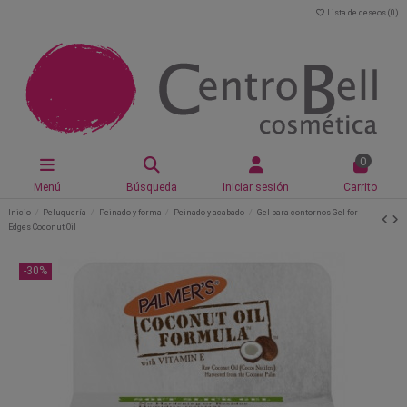
Lista de deseos (
0
)
0
Menú
Búsqueda
Iniciar sesión
Carrito
Inicio
Peluquería
Peinado y forma
Peinado y acabado
Gel para contornos Gel for
Edges Coconut Oil
-30%