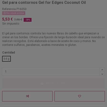
Gel para contornos Gel for Edges Coconut Oil
Referencia
P16050
Sin stock online
5,53 €
7,90 €
-30%
Sin impuesto
El gel para contornos controla las nuevas fibras de cabello que empiezan a
crecer en los bordes. Ofrece una fijación de larga duración ideal para cuando se
realizan recogidos. Está elaborado a base de aceite de coco y monoi. No
contiene sulfatos, parabenos, aceites minerales ni gluten.
Cantidad
64 g
Añadir al carrito