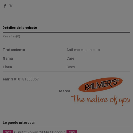
Detalles del producto
Reseñas
(0)
Tratamiento
Anti-encrespamiento
Gama
Care
Linea
Coco
ean13
010181035067
Marca
Le puede interesar
-30%
-30%