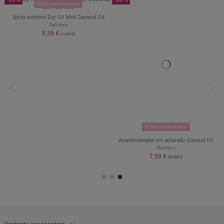
Sin stock online
Spray nutritivo Dry Oil Mist Coconut Oil
Palmers
8,39 €
11,99 €
Sin stock online
Acondicionador sin aclarado Coconut Oil
Palmers
7,39 €
10,55 €