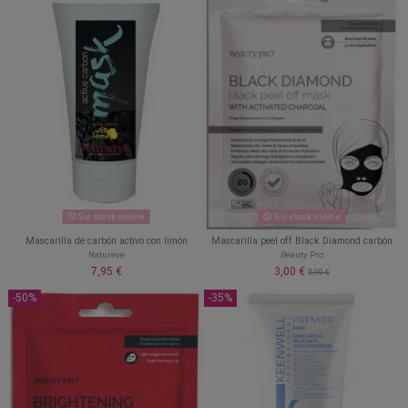
Sin stock online
Sin stock online
Mascarilla de carbón activo con limón
Mascarilla peel off Black Diamond carbón
Natureve
Beauty Pro
7,95 €
3,00 €
5,99 €
-50%
-35%