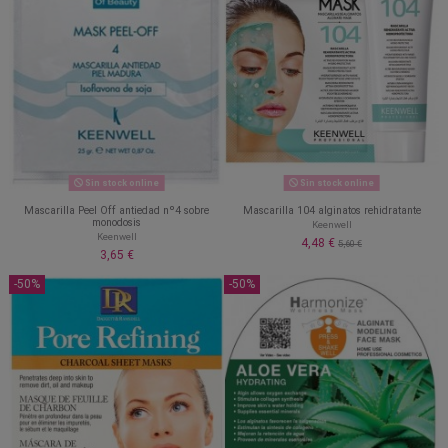
Sin stock online
Sin stock online
Mascarilla Peel Off antiedad nº4 sobre
Mascarilla 104 alginatos rehidratante
monodosis
Keenwell
Keenwell
4,48 €
5,60 €
3,65 €
-50%
-50%