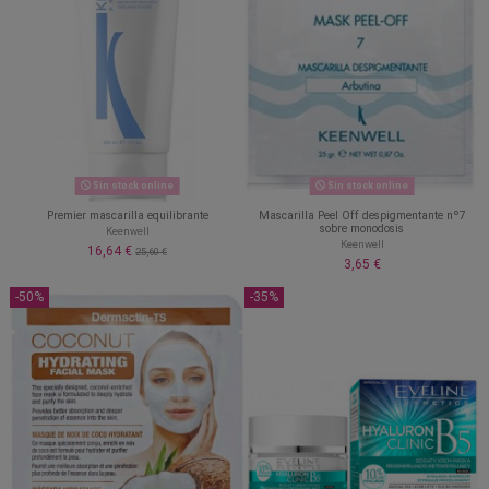
Sin stock online
Sin stock online
Premier mascarilla equilibrante
Mascarilla Peel Off despigmentante nº7
sobre monodosis
Keenwell
Keenwell
16,64 €
25,60 €
3,65 €
-50%
-35%