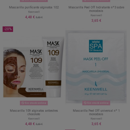
Mascarilla purificante alginatos 102
Mascarilla Peel Off hidratante nº3 sobre
monodosis
Keenwell
Keenwell
4,48 €
5,60 €
3,65 €
-20%
Sin stock online
Sin stock online
Mascarilla 109 alginatos antiestres
Mascarilla Peel Off universal nº 1
chocolate
monodosis
Keenwell
Keenwell
4,48 €
3,65 €
5,60 €