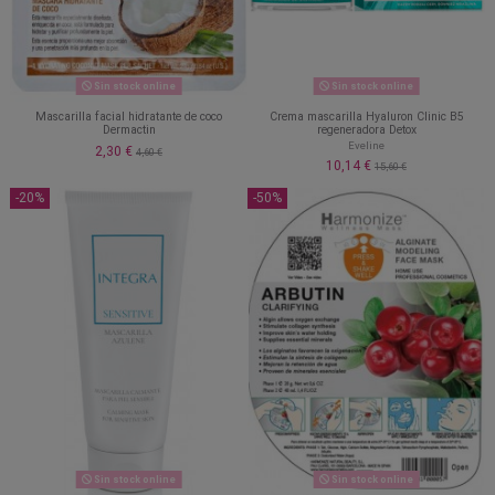
Sin stock online
Sin stock online
Mascarilla facial hidratante de coco
Crema mascarilla Hyaluron Clinic B5
Dermactin
regeneradora Detox
Eveline
2,30 €
4,60 €
10,14 €
15,60 €
-20%
-50%
Sin stock online
Sin stock online