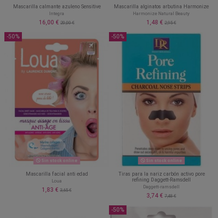
Mascarilla calmante azuleno Sensitive
Mascarilla alginatos arbutina Harmonize
Integra
Harmonize Natural Beauty
16,00 €
1,48 €
20,00 €
2,95 €
-50%
-50%
Sin stock online
Sin stock online
Mascarilla facial anti edad
Tiras para la nariz carbón activo pore
refining Daggett-Ramsdell
Loua
Daggett-ramsdell
1,83 €
3,65 €
3,74 €
7,48 €
-50%