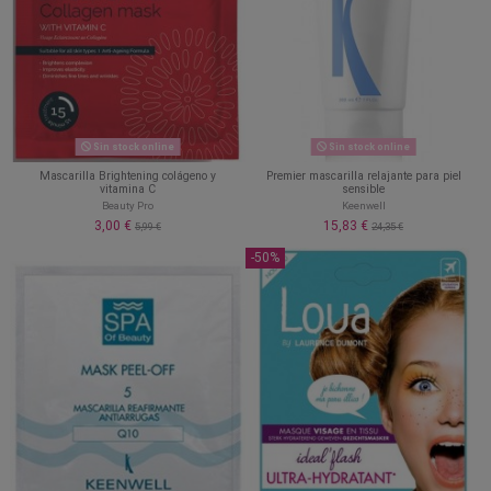
Sin stock online
Sin stock online
Mascarilla Brightening colágeno y
Premier mascarilla relajante para piel
vitamina C
sensible
Beauty Pro
Keenwell
3,00 €
15,83 €
5,99 €
24,35 €
-50%