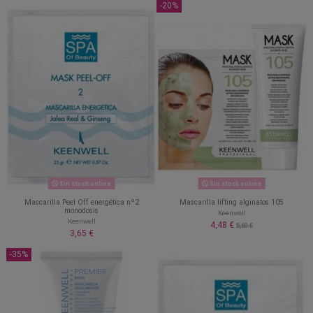
-20%
Sin stock online
Sin stock online
Mascarilla Peel Off energética nº2
Mascarilla lifting alginatos 105
monodosis
Keenwell
Keenwell
4,48 €
5,60 €
3,65 €
-35%