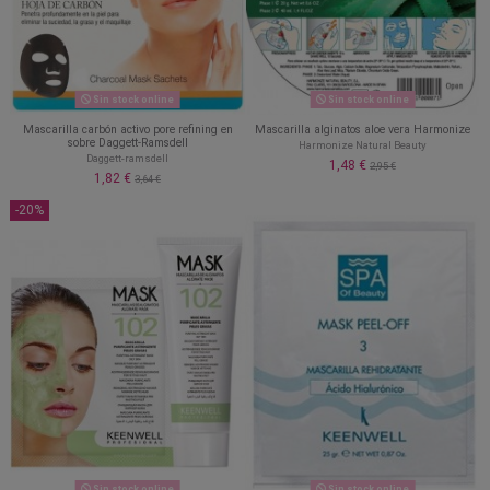
Sin stock online
Sin stock online
Mascarilla carbón activo pore refining en
Mascarilla alginatos aloe vera Harmonize
sobre Daggett-Ramsdell
Harmonize Natural Beauty
Daggett-ramsdell
1,48 €
2,95 €
1,82 €
3,64 €
-20%
Sin stock online
Sin stock online