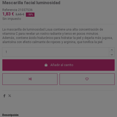
Mascarilla facial luminosidad
Referencia
21037536
1,83 €
3,65 €
-50%
Sin impuesto
La mascarilla de luminosidad Loua contiene una alta concentración de
vitamina C para revelar un rostro radiante y terso en pocos minutos.
Además, contiene ácido hialurónico para hidratar la piel y dejarla más jugosa,
alantoína con efecto calmante de rojeces y arginina, que tonifica la piel.
Añadir al carrito
Descripción