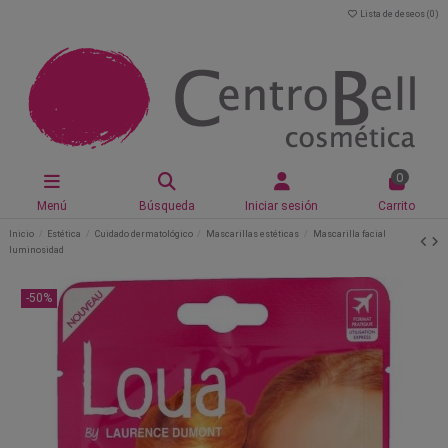
Lista de deseos (
0
)
0
Menú
Búsqueda
Iniciar sesión
Carrito
Inicio
Estética
Cuidado dermatológico
Mascarillas estéticas
Mascarilla facial
luminosidad
-50%