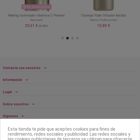
Sin stock online
Peeling iluminador vitamina C Premier
Champú Fiber Infusion Keratin
Keenwell
Kadus Professional
20,61 €
10,80 €
31,70 €
Contacta con nosotros
Información
Legal
Sobre nosotros
Síguenos
Boletín
Esta tienda te pide que aceptes cookies para fines de
rendimiento, redes sociales y publicidad. Las redes sociales y
las cookies publicitarias de terceros se utilizan para ofrecerte