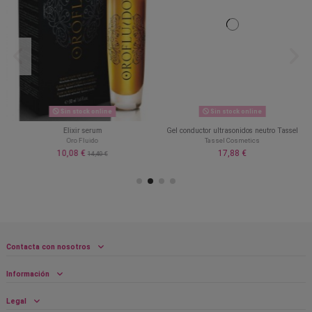
Sin stock online
Sin stock online
Elixir serum
Gel conductor ultrasonidos neutro Tassel
Oro Fluido
Tassel Cosmetics
10,08 €
17,88 €
14,40 €
Contacta con nosotros
Información
Legal