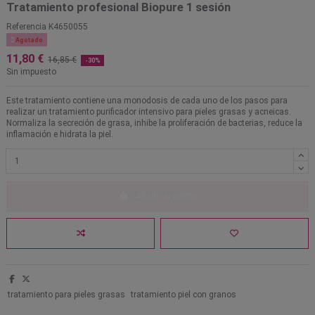
Tratamiento profesional Biopure 1 sesión
Referencia
K4650055

Agotado
11,80 €
16,85 €
-30%
Sin impuesto
Este tratamiento contiene una monodosis de cada uno de los pasos para
realizar un tratamiento purificador intensivo para pieles grasas y acneicas.
Normaliza la secreción de grasa, inhibe la proliferación de bacterias, reduce la
inflamación e hidrata la piel.
Añadir al carrito
tratamiento para pieles grasas
tratamiento piel con granos