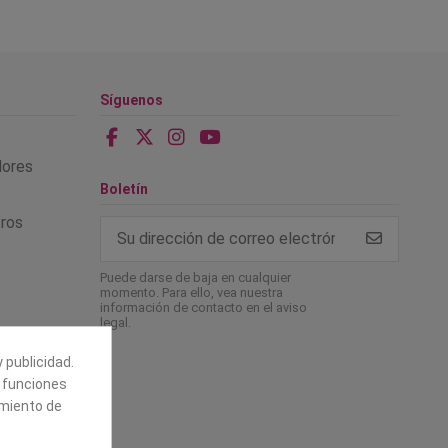
Síguenos
alores
Boletín
tros
Puede darse de baja en cualquier
momento. Para ello, vea nuestra
información de contacto en el aviso
legal.
 publicidad.
e funciones
amiento de