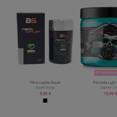
Sin stock o
untas
Fibra capilar Asuer
Pomada Light
re
Asuer Group
Captain C
l
9,90 €
19,99 