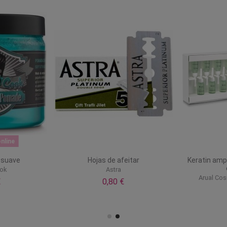
nline
 suave
Hojas de afeitar
Keratin amp
ook
Astra
Arual Cos
€
0,80 €