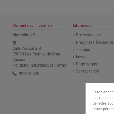
Contacta con nosotros
Información
Mapexbell S.L.
Profesionales
Preguntas frecuente
Calle Arrecife, 8
Tiendas
35010 Las Palmas de Gran
Envío
Canaria
Pago seguro
Polígono Industrial Las Torres
Contáctanos
928240540
Esta tienda t
Las redes soc
de redes soc
datos person