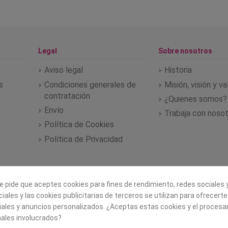
Legal
Sobre nosotros
Aviso legal
Historia
s
Condiciones generales de
Misión, visión y v
contratación
¿Quienes somos?
Envío
Trabaja con noso
Política de Cookies
Política de Privacidad
e pide que aceptes cookies para fines de rendimiento, redes sociales y
iales y las cookies publicitarias de terceros se utilizan para ofrecert
iales y anuncios personalizados. ¿Aceptas estas cookies y el proces
ales involucrados?