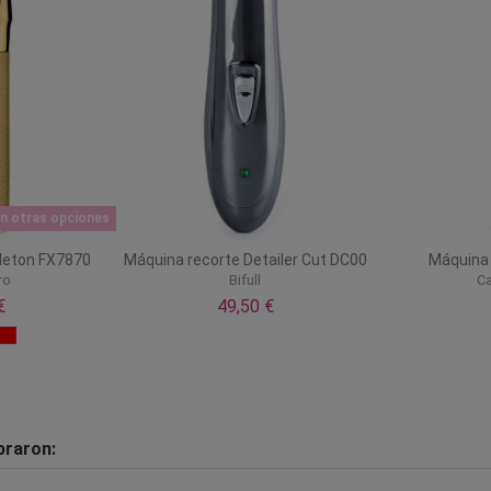
n otras opciones
leton FX7870
Máquina recorte Detailer Cut DC00
Máquina 
ro
Bifull
Ca
€
49,50 €
praron: