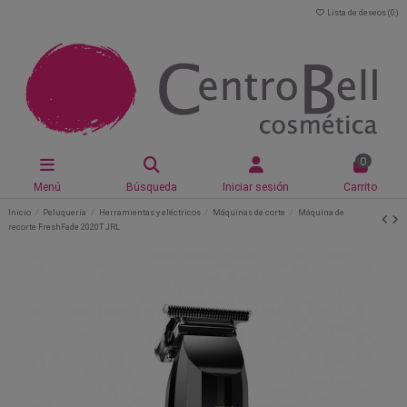
Lista de deseos (
0
)
0
Menú
Búsqueda
Iniciar sesión
Carrito
Inicio
Peluquería
Herramientas y eléctricos
Máquinas de corte
Máquina de
recorte FreshFade 2020T JRL