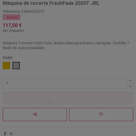
Máquina de recorte FreshFade 2020T JRL
Referencia
ZZMAQ36237

Agotado
117,50 €
Sin impuesto
Máquina Trimmer Fresh Fade, diseño ideal para lineas y retoques. Cuchilla T
blade de acero inoxidable
Color
Dorado
Plata
Añadir al carrito