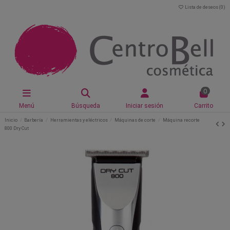
Lista de deseos (
0
)
0
Menú
Búsqueda
Iniciar sesión
Carrito
Inicio
Barbería
Herramientas y eléctricos
Máquinas de corte
Máquina recorte
800 Dry Cut