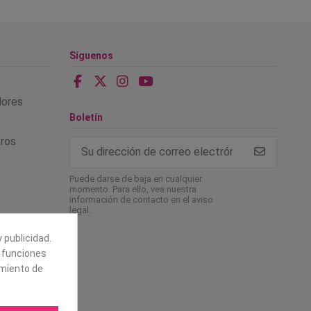
Síguenos
alores
Boletín
tros
Puede darse de baja en cualquier
momento. Para ello, vea nuestra
información de contacto en el aviso
legal.
 publicidad.
e funciones
amiento de