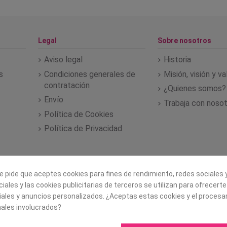
Legal
Sobre nosotros
Aviso legal
Historia
s
Condiciones generales de
Misión, visión y v
contratación
¿Quienes somos?
Envío
Trabaja con noso
Política de Cookies
Política de Privacidad
e pide que aceptes cookies para fines de rendimiento, redes sociales y
iales y las cookies publicitarias de terceros se utilizan para ofrecert
iales y anuncios personalizados. ¿Aceptas estas cookies y el proces
ales involucrados?