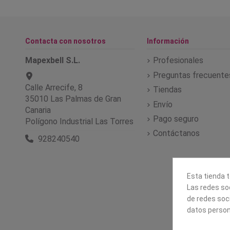
Contacta con nosotros
Información
Mapexbell S.L.
Profesionales
Preguntas frecuente
Calle Arrecife, 8
Tiendas
35010 Las Palmas de Gran
Envío
Canaria
Pago seguro
Polígono Industrial Las Torres
Contáctanos
928240540
Esta tienda t
Las redes soc
de redes soc
datos person