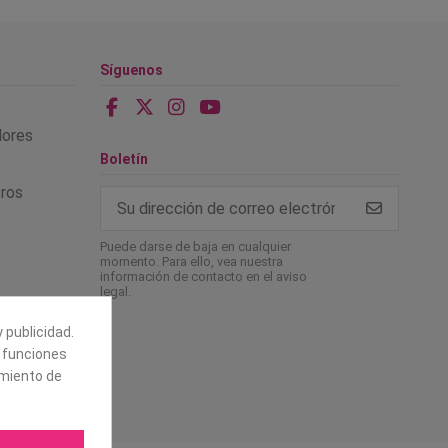
Síguenos
alores
Boletín
tros
Puede darse de baja en cualquier
momento. Para ello, vea nuestra
información de contacto en el aviso
legal.
 publicidad.
e funciones
amiento de