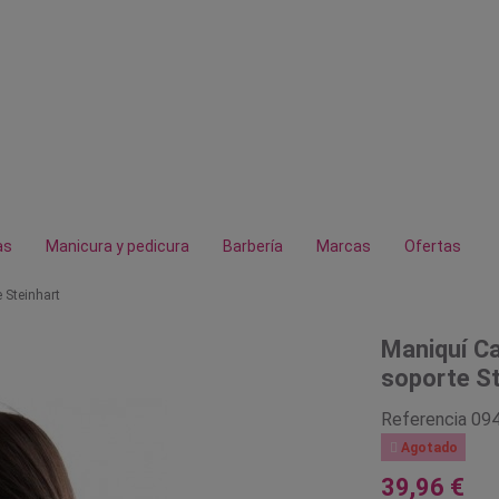
as
Manicura y pedicura
Barbería
Marcas
Ofertas
 Steinhart
Maniquí Ca
soporte St
Referencia
09

Agotado
39,96 €