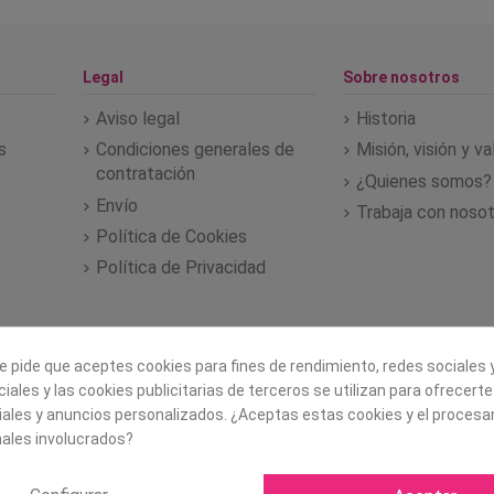
Legal
Sobre nosotros
Aviso legal
Historia
s
Condiciones generales de
Misión, visión y v
contratación
¿Quienes somos?
Envío
Trabaja con noso
Política de Cookies
Política de Privacidad
e pide que aceptes cookies para fines de rendimiento, redes sociales y
iales y las cookies publicitarias de terceros se utilizan para ofrecert
iales y anuncios personalizados. ¿Aceptas estas cookies y el proces
ales involucrados?