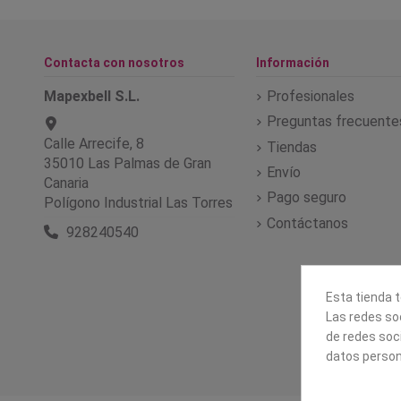
Contacta con nosotros
Información
Mapexbell S.L.
Profesionales
Preguntas frecuente
Calle Arrecife, 8
Tiendas
35010 Las Palmas de Gran
Envío
Canaria
Pago seguro
Polígono Industrial Las Torres
Contáctanos
928240540
Esta tienda t
Las redes soc
de redes soc
datos person