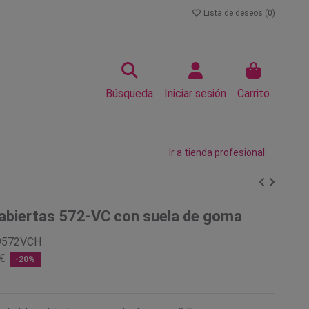
Lista de deseos (
0
)
Búsqueda
Iniciar sesión
Carrito
Ir a tienda profesional
 abiertas 572-VC con suela de goma
9572VCH
€
-20%