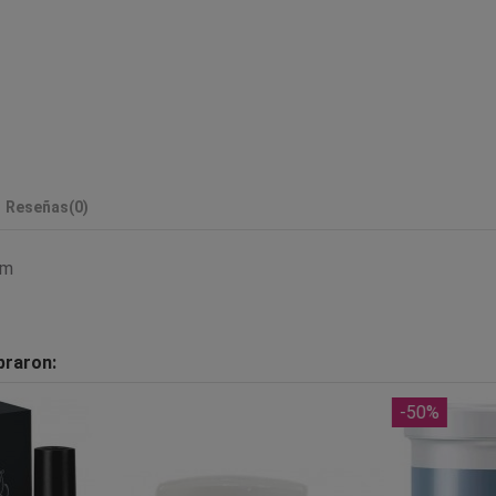
Reseñas
(0)
mm
praron:
-50%