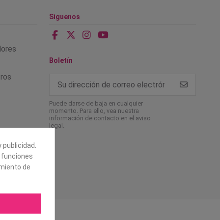
Síguenos
alores
Boletín
tros
Puede darse de baja en cualquier
momento. Para ello, vea nuestra
información de contacto en el aviso
legal.
 publicidad.
e funciones
amiento de