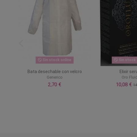
Sin stock online
Sin stock o
ades
Bata desechable con velcro
Elixir ser
Generico
Oro Fluid
2,70 €
10,08 €
14,