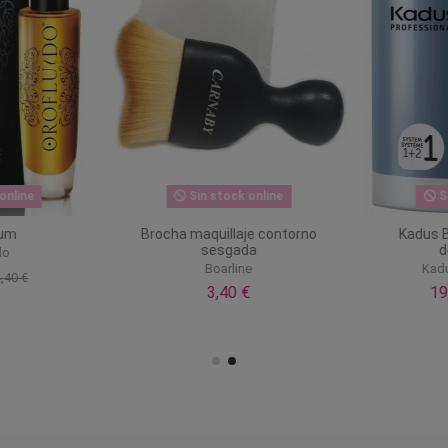
nline
Sin stock online
Si
um
Brocha maquillaje contorno
Kadus B
sesgada
d
o
Boarline
Kadus
40 €
3,40 €
19