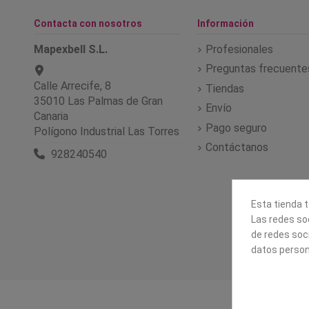
Contacta con nosotros
Información
Mapexbell S.L.
Profesionales
Preguntas frecuente
Calle Arrecife, 8
Tiendas
35010 Las Palmas de Gran
Envío
Canaria
Pago seguro
Polígono Industrial Las Torres
Contáctanos
928240540
Esta tienda t
Las redes soc
de redes soc
datos person