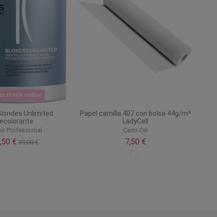
n stock online
londes Unlimited
Papel camilla 407 con bolsa 44g/m²
ecolorante
LadyCell
 Professional
Cami-Cel
,50 €
7,50 €
39,00 €