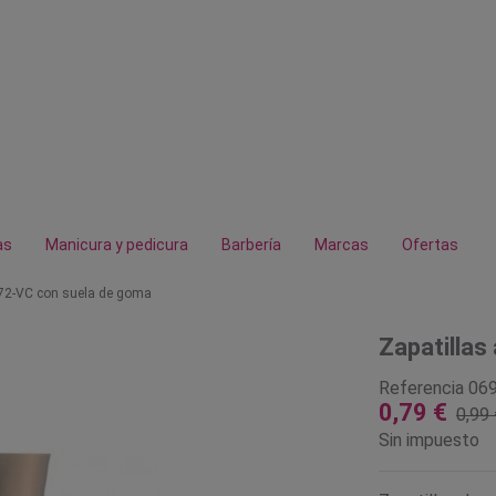
as
Manicura y pedicura
Barbería
Marcas
Ofertas
572-VC con suela de goma
Zapatillas
Referencia
06
0,79 €
0,99 
Sin impuesto