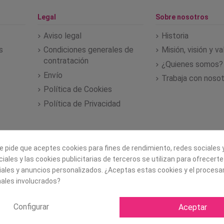
Legal
Sobre nosotros
Aviso legal
Historia
s
Condiciones generales de
Misión, visión y v
contratación
¿Quienes somos?
Envío
Trabaja con noso
Política de Cookies
Política de Privacidad
e pide que aceptes cookies para fines de rendimiento, redes sociales y
iales y las cookies publicitarias de terceros se utilizan para ofrecert
iales y anuncios personalizados. ¿Aceptas estas cookies y el proces
ales involucrados?
Configurar
Aceptar