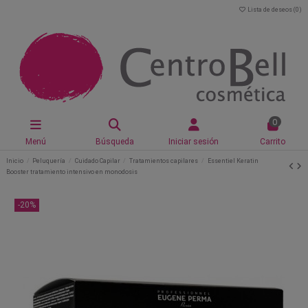
Lista de deseos (
0
)
0
Menú
Búsqueda
Iniciar sesión
Carrito
Inicio
Peluquería
Cuidado Capilar
Tratamientos capilares
Essentiel Keratin
Booster tratamiento intensivo en monodosis
-20%