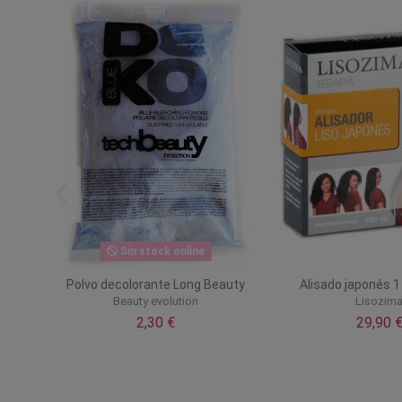
Sin stock online
 283
Polvo decolorante Long Beauty
Alisado japonés 1
Beauty evolution
Lisozim
2,30 €
29,90 