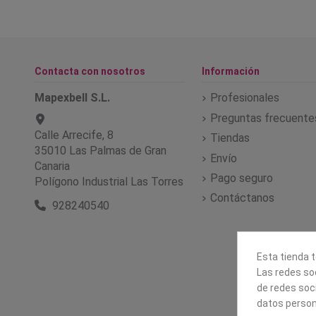
Contacta con nosotros
Información
Mapexbell S.L.
Profesionales
Preguntas frecuente
Calle Arrecife, 8
Tiendas
35010 Las Palmas de Gran
Envío
Canaria
Pago seguro
Polígono Industrial Las Torres
Contáctanos
928240540
Esta tienda t
Las redes soc
de redes soc
datos person