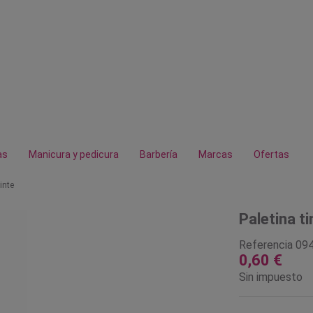
as
Manicura y pedicura
Barbería
Marcas
Ofertas
inte
Paletina ti
Referencia
09
0,60 €
Sin impuesto