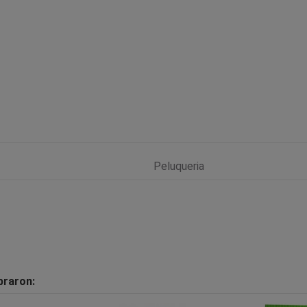
Peluqueria
praron: