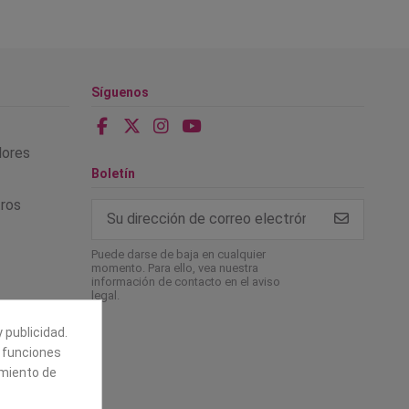
Síguenos
alores
Boletín
tros
Puede darse de baja en cualquier
momento. Para ello, vea nuestra
información de contacto en el aviso
legal.
 publicidad.
e funciones
amiento de