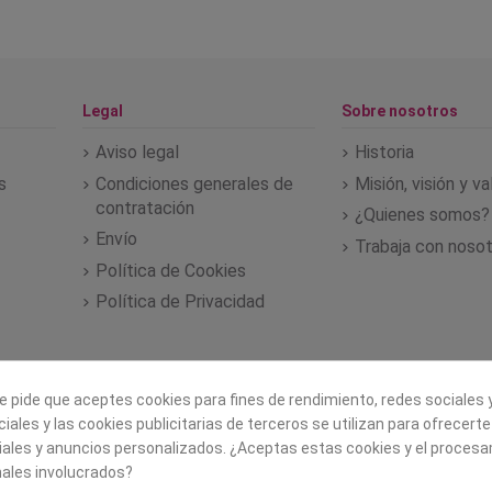
Legal
Sobre nosotros
Aviso legal
Historia
s
Condiciones generales de
Misión, visión y v
contratación
¿Quienes somos?
Envío
Trabaja con noso
Política de Cookies
Política de Privacidad
e pide que aceptes cookies para fines de rendimiento, redes sociales y
iales y las cookies publicitarias de terceros se utilizan para ofrecert
iales y anuncios personalizados. ¿Aceptas estas cookies y el proces
ales involucrados?