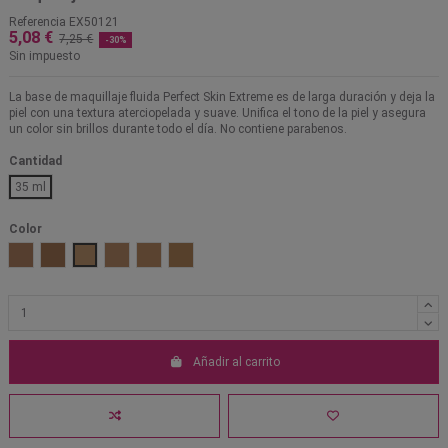
Referencia
EX50121
5,08 €
7,25 €
-30%
Sin impuesto
La base de maquillaje fluida Perfect Skin Extreme es de larga duración y deja la
piel con una textura aterciopelada y suave. Unifica el tono de la piel y asegura
un color sin brillos durante todo el día. No contiene parabenos.
Cantidad
35 ml
Color
005
006
001
002
003
004
Añadir al carrito