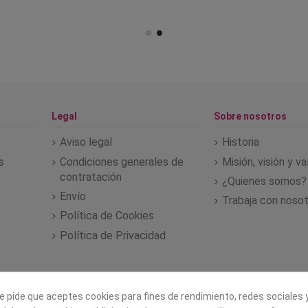
Legal
Sobre nosotros
Aviso legal
Historia
s
Condiciones generales de
Misión, visión y v
contratación
¿Quienes somos?
Envío
Trabaja con noso
Política de Cookies
Política de Privacidad
e pide que aceptes cookies para fines de rendimiento, redes sociales y