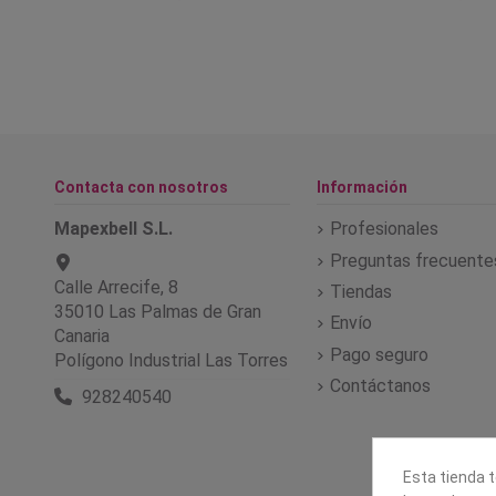
Contacta con nosotros
Información
Mapexbell S.L.
Profesionales
Preguntas frecuente
Calle Arrecife, 8
Tiendas
35010 Las Palmas de Gran
Envío
Canaria
Pago seguro
Polígono Industrial Las Torres
Contáctanos
928240540
Esta tienda t