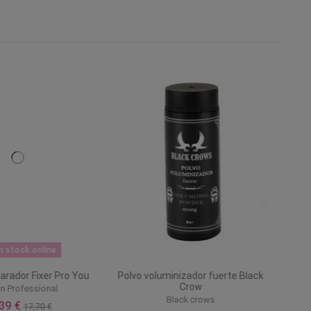
n stock online
rador Fixer Pro You
Polvo voluminizador fuerte Black
Crow
n Professional
Black crows
,39 €
17,70 €