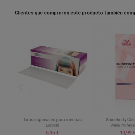
Clientes que compraron este producto también com
in
Tiras especiales para mechas
Shinefinity Col
Eurostil
Wella Profess
5,95 €
10,99 