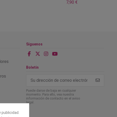
7,90 €
Síguenos
alores
Boletín
tros
Puede darse de baja en cualquier
momento. Para ello, vea nuestra
información de contacto en el aviso
legal.
 publicidad.