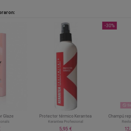
praron:
-30%
Si
or Glaze
Protector térmico Kerantea
Champú repa
ionals
Kerantea Profesional
Revlo
€
5,95 €
12