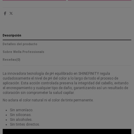
Descripción
Detalles del producto
Sobre Wella Professionals
Reseñas
(0)
La innovadora tecnología de pH equilibrado en SHINEFINITY regula
cuidadosamente el nivel de pH del color a lo largo de todo el proceso de
aplicación. Esta acción controlada preserva la integridad del cabello, evitando
el encrespamiento y cualquier tipo de daño, garantizando así un resultado de
coloración sin comprometer la salud capilar.
No aclara el color natural ni el color de tinte permanente.
Sin amoníaco.
Sin siliconas.
Sin alcoholes.
Sin tintes directos.