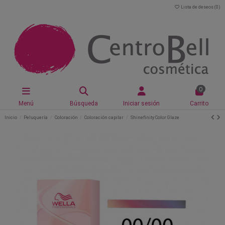
Lista de deseos (
0
)
0
Menú
Búsqueda
Iniciar sesión
Carrito
Inicio
Peluquería
Coloración
Coloración capilar
Shinefinity Color Glaze