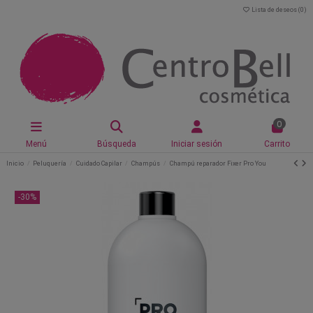
Lista de deseos (
0
)
0
Menú
Búsqueda
Iniciar sesión
Carrito
Inicio
Peluquería
Cuidado Capilar
Champús
Champú reparador Fixer Pro You
-30%