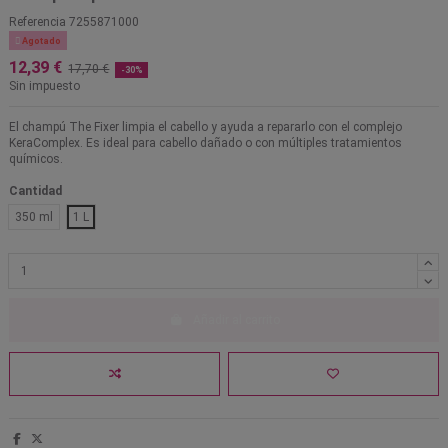
Referencia
7255871000

Agotado
12,39 €
17,70 €
-30%
Sin impuesto
El champú The Fixer limpia el cabello y ayuda a repararlo con el complejo
KeraComplex. Es ideal para cabello dañado o con múltiples tratamientos
químicos.
Cantidad
350 ml
1 L
Añadir al carrito