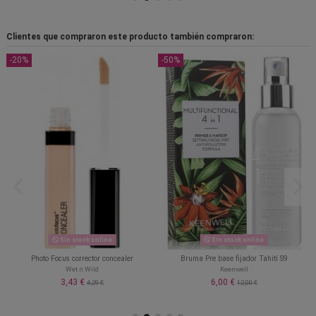
Clientes que compraron este producto también compraron:
-20%
-50%
Sin stock online
Sin stock online
Photo Focus corrector concealer
Bruma Pre base fijador Tahití S9
Wet n Wild
Keenwell
3,43 €
6,00 €
4,29 €
12,00 €