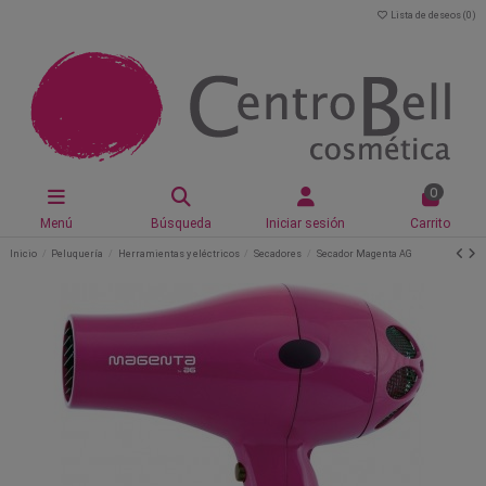
Lista de deseos (
0
)
0
Menú
Búsqueda
Iniciar sesión
Carrito
Inicio
Peluquería
Herramientas y eléctricos
Secadores
Secador Magenta AG