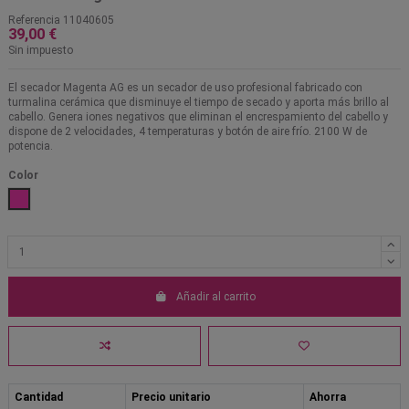
Referencia
11040605
39,00 €
Sin impuesto
El secador Magenta AG es un secador de uso profesional fabricado con
turmalina cerámica que disminuye el tiempo de secado y aporta más brillo al
cabello. Genera iones negativos que eliminan el encrespamiento del cabello y
dispone de 2 velocidades, 4 temperaturas y botón de aire frío. 2100 W de
potencia.
Color
Magenta
Añadir al carrito
Cantidad
Precio unitario
Ahorra