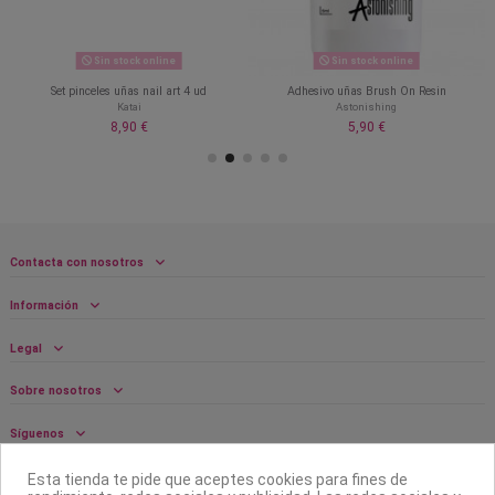
Sin stock online
Sin stock online
Set pinceles uñas nail art 4 ud
Adhesivo uñas Brush On Resin
Katai
Astonishing
8,90 €
5,90 €
Contacta con nosotros
Información
Legal
Sobre nosotros
Síguenos
Boletín
Esta tienda te pide que aceptes cookies para fines de