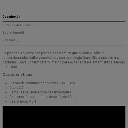
Descripción
Detalles del producto
Sobre Eurostil
Reseñas
(0)
La plancha Advance con placas de cerámica que cuidan el cabello
proporcionándole brillo y suavidad y con tecnología Nano Silver que elimina
bactérias. Lleva un termóstato interno para evitar sobrecalentamientos. Mango
soft touch.
Caracteristicas
Placas de cerámica nano silver 2,4x11 cm
Cable 2,7 m
Pantalla LCD indicadora de temperatura
Desconexión automática después de 60 min
Resistencia MCH