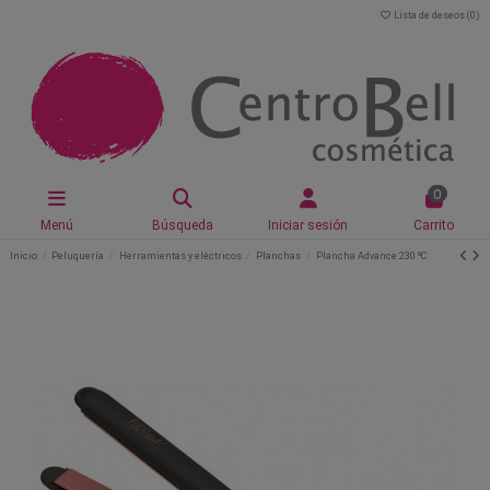
Lista de deseos (
0
)
0
Menú
Búsqueda
Iniciar sesión
Carrito
Inicio
Peluquería
Herramientas y eléctricos
Planchas
Plancha Advance 230 ºC