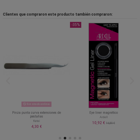
Clientes que compraron este producto también compraron:
-35%
Sin stock online
Pinza punta curva extensiones de
Eye liner magnético
pestañas
Ardell
Katai
10,92 €
16,80 €
4,30 €